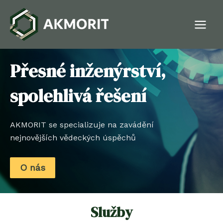
Přeskočit
na
obsah
Main
Men
Přesné inženýrství,
spolehlivá řešení
AKMORIT se specializuje na zavádění
nejnovějších vědeckých úspěchů
O nás
Služby